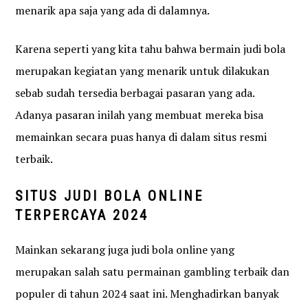
menarik apa saja yang ada di dalamnya.
Karena seperti yang kita tahu bahwa bermain judi bola
merupakan kegiatan yang menarik untuk dilakukan
sebab sudah tersedia berbagai pasaran yang ada.
Adanya pasaran inilah yang membuat mereka bisa
memainkan secara puas hanya di dalam situs resmi
terbaik.
SITUS JUDI BOLA ONLINE
TERPERCAYA 2024
Mainkan sekarang juga judi bola online yang
merupakan salah satu permainan gambling terbaik dan
populer di tahun 2024 saat ini. Menghadirkan banyak