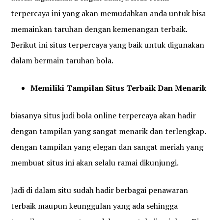
terpercaya ini yang akan memudahkan anda untuk bisa
memainkan taruhan dengan kemenangan terbaik.
Berikut ini situs terpercaya yang baik untuk digunakan
dalam bermain taruhan bola.
Memiliki Tampilan Situs Terbaik Dan Menarik
biasanya situs judi bola online terpercaya akan hadir
dengan tampilan yang sangat menarik dan terlengkap.
dengan tampilan yang elegan dan sangat meriah yang
membuat situs ini akan selalu ramai dikunjungi.
Jadi di dalam situ sudah hadir berbagai penawaran
terbaik maupun keunggulan yang ada sehingga