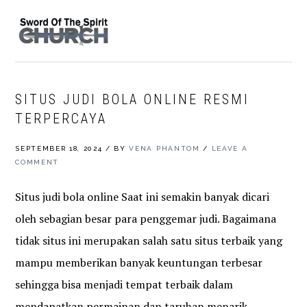
Skip
Skip
Skip
to
to
to
MENU
primary
main
primary
navigation
content
sidebar
SITUS JUDI BOLA ONLINE RESMI
TERPERCAYA
SEPTEMBER 18, 2024
/
BY
VENA PHANTOM
/
LEAVE A
COMMENT
Situs judi bola online Saat ini semakin banyak dicari
oleh sebagian besar para penggemar judi. Bagaimana
tidak situs ini merupakan salah satu situs terbaik yang
mampu memberikan banyak keuntungan terbesar
sehingga bisa menjadi tempat terbaik dalam
mendapatkan permainan dan taruhan menarik.