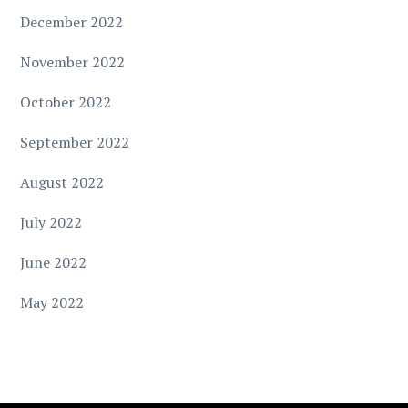
December 2022
November 2022
October 2022
September 2022
August 2022
July 2022
June 2022
May 2022