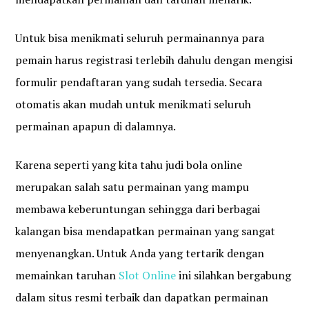
Untuk bisa menikmati seluruh permainannya para
pemain harus registrasi terlebih dahulu dengan mengisi
formulir pendaftaran yang sudah tersedia. Secara
otomatis akan mudah untuk menikmati seluruh
permainan apapun di dalamnya.
Karena seperti yang kita tahu judi bola online
merupakan salah satu permainan yang mampu
membawa keberuntungan sehingga dari berbagai
kalangan bisa mendapatkan permainan yang sangat
menyenangkan. Untuk Anda yang tertarik dengan
memainkan taruhan
Slot Online
ini silahkan bergabung
dalam situs resmi terbaik dan dapatkan permainan