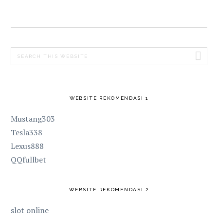
PRIMARY
Search
SIDEBAR
this
website
WEBSITE REKOMENDASI 1
Mustang303
Tesla338
Lexus888
QQfullbet
WEBSITE REKOMENDASI 2
slot online