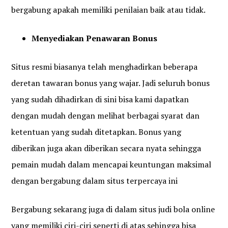
bergabung apakah memiliki penilaian baik atau tidak.
Menyediakan Penawaran Bonus
Situs resmi biasanya telah menghadirkan beberapa
deretan tawaran bonus yang wajar. Jadi seluruh bonus
yang sudah dihadirkan di sini bisa kami dapatkan
dengan mudah dengan melihat berbagai syarat dan
ketentuan yang sudah ditetapkan. Bonus yang
diberikan juga akan diberikan secara nyata sehingga
pemain mudah dalam mencapai keuntungan maksimal
dengan bergabung dalam situs terpercaya ini
Bergabung sekarang juga di dalam situs judi bola online
yang memiliki ciri-ciri seperti di atas sehingga bisa