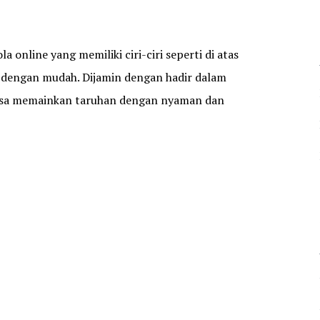
a online yang memiliki ciri-ciri seperti di atas
 dengan mudah. Dijamin dengan hadir dalam
bisa memainkan taruhan dengan nyaman dan