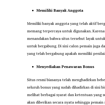
Memiliki Banyak Anggota
Memiliki banyak anggota yang telah aktif ber
memang terpercaya untuk digunakan. Karena
menandakan bahwa situs tersebut layak untuk
untuk bergabung. Di sini calon pemain juga 
yang telah bergabung apakah memiliki penilaia
Menyediakan Penawaran Bonus
Situs resmi biasanya telah menghadirkan bebe
seluruh bonus yang sudah dihadirkan di sini
melihat berbagai syarat dan ketentuan yang s
akan diberikan secara nyata sehingga pemai