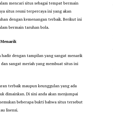
dalam mencari situs sebagai tempat bermain
a situs resmi terpercaya ini yang akan
an dengan kemenangan terbaik. Berikut ini
alam bermain taruhan bola.
 Menarik
kan hadir dengan tampilan yang sangat menarik
 dan sangat meriah yang membuat situs ini
awaran terbaik maupun keunggulan yang ada
k dimainkan. Di sini anda akan menjumpai
nemukan beberapa bukti bahwa situs tersebut
au lisensi.