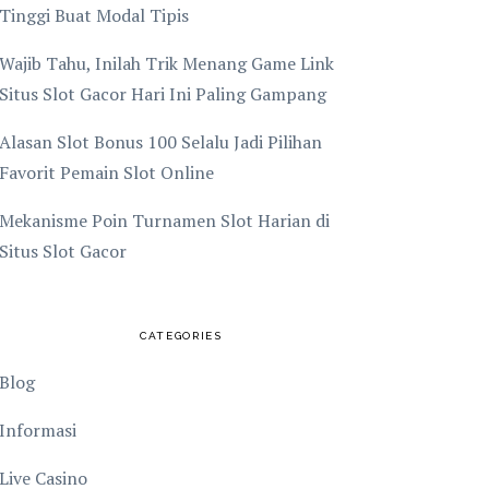
Tinggi Buat Modal Tipis
Wajib Tahu, Inilah Trik Menang Game Link
Situs Slot Gacor Hari Ini Paling Gampang
Alasan Slot Bonus 100 Selalu Jadi Pilihan
Favorit Pemain Slot Online
Mekanisme Poin Turnamen Slot Harian di
Situs Slot Gacor
CATEGORIES
Blog
Informasi
Live Casino