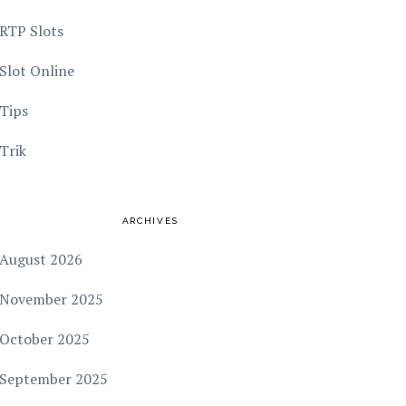
RTP Slots
Slot Online
Tips
Trik
ARCHIVES
August 2026
November 2025
October 2025
September 2025