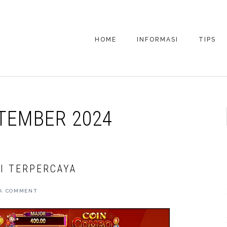
HOME
INFORMASI
TIPS
SLOT ONLINE
LIVE CASINO
TEMBER 2024
SPORTSBOOK
TOGEL
POKER
MI TERPERCAYA
ARCADE GAMES
 A COMMENT