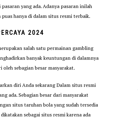
i pasaran yang ada. Adanya pasaran inilah
uas hanya di dalam situs resmi terbaik.
PERCAYA 2024
 merupakan salah satu permainan gambling
 Menghadirkan banyak keuntungan di dalamnya
 oleh sebagian besar masyarakat.
tarkan diri Anda sekarang Dalam situs resmi
ng ada. Sebagian besar dari masyarakat
engan situs taruhan bola yang sudah tersedia
 dikatakan sebagai situs resmi karena ada