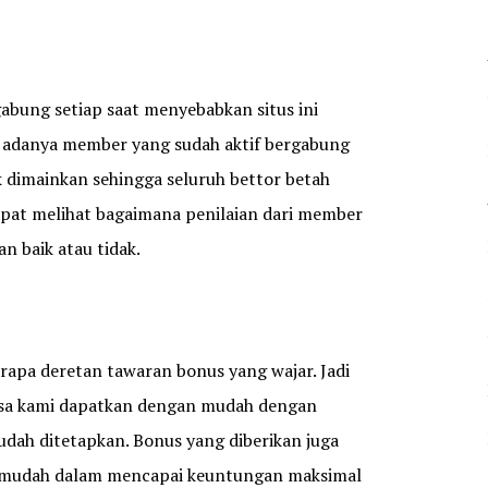
gabung setiap saat menyebabkan situs ini
 adanya member yang sudah aktif bergabung
 dimainkan sehingga seluruh bettor betah
dapat melihat bagaimana penilaian dari member
n baik atau tidak.
rapa deretan tawaran bonus yang wajar. Jadi
 bisa kami dapatkan dengan mudah dengan
udah ditetapkan. Bonus yang diberikan juga
n mudah dalam mencapai keuntungan maksimal