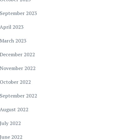
September 2023
April 2023
March 2023
December 2022
November 2022
October 2022
September 2022
August 2022
July 2022
June 2022