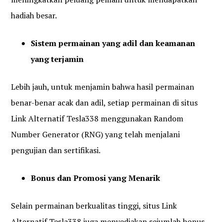
hadiah besar.
Sistem permainan yang adil dan keamanan
yang terjamin
Lebih jauh, untuk menjamin bahwa hasil permainan
benar-benar acak dan adil, setiap permainan di situs
Link Alternatif Tesla338 menggunakan Random
Number Generator (RNG) yang telah menjalani
pengujian dan sertifikasi.
Bonus dan Promosi yang Menarik
Selain permainan berkualitas tinggi, situs Link
Alternatif Tesla338 juga menyediakan sejumlah bonus