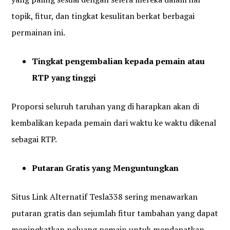
topik, fitur, dan tingkat kesulitan berkat berbagai
permainan ini.
Tingkat pengembalian kepada pemain atau
RTP yang tinggi
Proporsi seluruh taruhan yang di harapkan akan di
kembalikan kepada pemain dari waktu ke waktu dikenal
sebagai RTP.
Putaran Gratis yang Menguntungkan
Situs Link Alternatif Tesla338 sering menawarkan
putaran gratis dan sejumlah fitur tambahan yang dapat
meningkatkan peluang pemain untuk mendapatkan