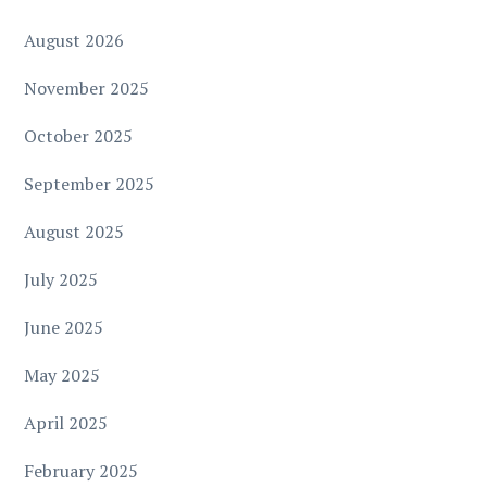
August 2026
November 2025
October 2025
September 2025
August 2025
July 2025
June 2025
May 2025
April 2025
February 2025