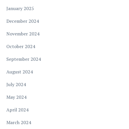
January 2025
December 2024
November 2024
October 2024
September 2024
August 2024
July 2024
May 2024
April 2024
March 2024