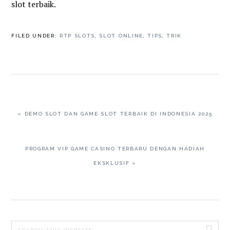
slot terbaik.
FILED UNDER:
RTP SLOTS
,
SLOT ONLINE
,
TIPS
,
TRIK
PREVIOUS
« DEMO SLOT DAN GAME SLOT TERBAIK DI INDONESIA 2025
POST:
NEXT
PROGRAM VIP GAME CASINO TERBARU DENGAN HADIAH
POST:
EKSKLUSIF »
PRIMARY
Search