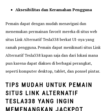
Aksesibilitas dan Keramahan Pengguna
Pemain dapat dengan mudah menavigasi dan
menemukan permainan favorit mereka di situs web
situs Link Alternatif Tesla338 berkat UI-nya yang
ramah pengguna. Pemain dapat menikmati situs Link
Alternatif Tesla338 kapan saja dan dari lokasi mana
pun karena dapat diakses di berbagai perangkat,
seperti komputer desktop, tablet, dan ponsel pintar.
TIPS MUDAH UNTUK PEMAIN
SITUS LINK ALTERNATIF
TESLA338 YANG INGIN
MEMENANGKAN JACKPOT