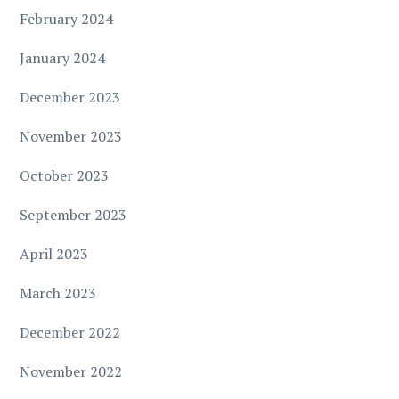
February 2024
January 2024
December 2023
November 2023
October 2023
September 2023
April 2023
March 2023
December 2022
November 2022