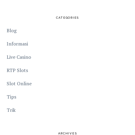
CATEGORIES
Blog
Informasi
Live Casino
RTP Slots
Slot Online
Tips
Trik
ARCHIVES