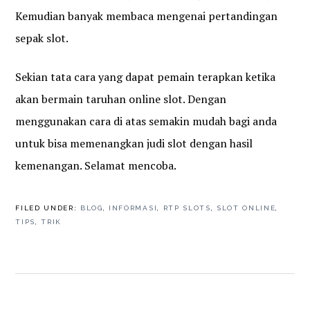
Kemudian banyak membaca mengenai pertandingan
sepak slot.
Sekian tata cara yang dapat pemain terapkan ketika
akan bermain taruhan online slot. Dengan
menggunakan cara di atas semakin mudah bagi anda
untuk bisa memenangkan judi slot dengan hasil
kemenangan. Selamat mencoba.
FILED UNDER:
BLOG
,
INFORMASI
,
RTP SLOTS
,
SLOT ONLINE
,
TIPS
,
TRIK