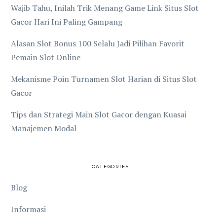
Wajib Tahu, Inilah Trik Menang Game Link Situs Slot
Gacor Hari Ini Paling Gampang
Alasan Slot Bonus 100 Selalu Jadi Pilihan Favorit
Pemain Slot Online
Mekanisme Poin Turnamen Slot Harian di Situs Slot
Gacor
Tips dan Strategi Main Slot Gacor dengan Kuasai
Manajemen Modal
CATEGORIES
Blog
Informasi