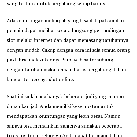
yang tertarik untuk bergabung setiap harinya.
Ada keuntungan melimpah yang bisa didapatkan dan
pemain dapat melihat secara langsung pertandingan
slot melalui internet dan dapat memasang taruhannya
dengan mudah. Cukup dengan cara ini saja semua orang
pasti bisa melakukannya. Supaya bisa terhubung
dengan taruhan maka pemain harus bergabung dalam
bandar terpercaya slot online.
Saat ini sudah ada banyak beberapa judi yang mampu
dimainkan jadi Anda memiliki kesempatan untuk
mendapatkan keuntungan yang lebih besar. Namun
supaya bisa memainkan gamenya gunakan beberapa
trik yang tepat sehingga Anda dapat bermain dalam