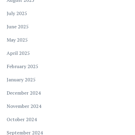
August 2025
July 2025
June 2025
May 2025
April 2025
February 2025
January 2025
December 2024
November 2024
October 2024
September 2024